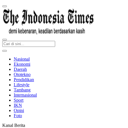
Nasional
Ekonomi
Daerah
Ototekno
Pendidikan
Lifestyle
Tambang
Internasional
Sport
IKN
Opini
Foto
Kanal Berita