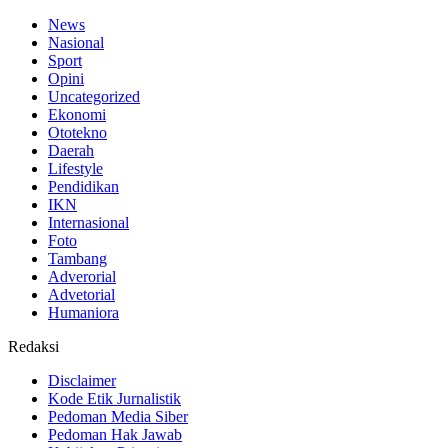
News
Nasional
Sport
Opini
Uncategorized
Ekonomi
Ototekno
Daerah
Lifestyle
Pendidikan
IKN
Internasional
Foto
Tambang
Adverorial
Advetorial
Humaniora
Redaksi
Disclaimer
Kode Etik Jurnalistik
Pedoman Media Siber
Pedoman Hak Jawab