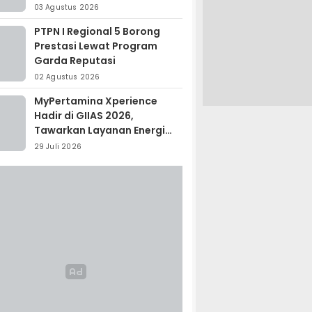
Madagaskar
03 Agustus 2026
PTPN I Regional 5 Borong
Prestasi Lewat Program
Garda Reputasi
02 Agustus 2026
MyPertamina Xperience
Hadir di GIIAS 2026,
Tawarkan Layanan Energi
Terintegrasi
29 Juli 2026