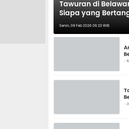
Tawuran di Belawa
Siapa yang Berta
Senin, 09 Feb 2026 06:23 WIB
A
B
K
T
B
J