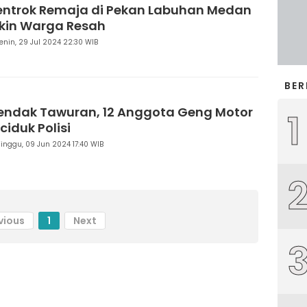
entrok Remaja di Pekan Labuhan Medan
ikin Warga Resah
enin, 29 Jul 2024 22:30 WIB
BER
endak Tawuran, 12 Anggota Geng Motor
1
ciduk Polisi
inggu, 09 Jun 2024 17:40 WIB
vious
1
Next