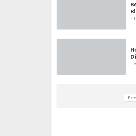
B
B
S
H
Di
M
Pre