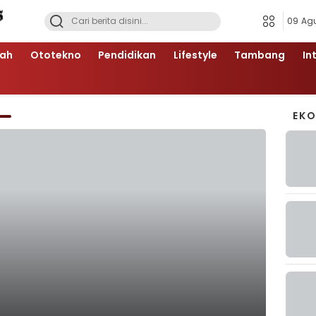
09 Ag
ah
Ototekno
Pendidikan
Lifestyle
Tambang
In
EK