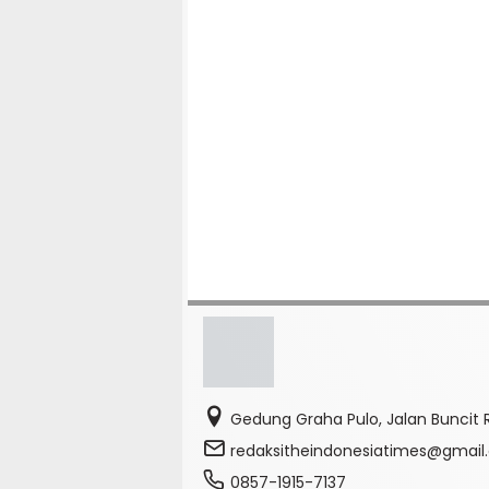
Gedung Graha Pulo, Jalan Buncit R
redaksitheindonesiatimes@gmai
0857-1915-7137