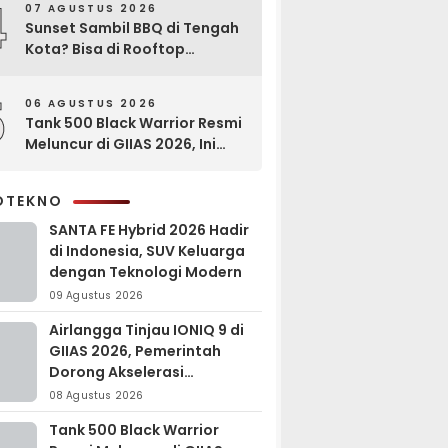
4
07 AGUSTUS 2026
Sunset Sambil BBQ di Tengah
Kota? Bisa di Rooftop
EXCOTEL Surabaya
5
06 AGUSTUS 2026
Tank 500 Black Warrior Resmi
Meluncur di GIIAS 2026, Ini
Keunggulannya
OTEKNO
SANTA FE Hybrid 2026 Hadir
di Indonesia, SUV Keluarga
dengan Teknologi Modern
09 Agustus 2026
Airlangga Tinjau IONIQ 9 di
GIIAS 2026, Pemerintah
Dorong Akselerasi
Kendaraan Listrik
08 Agustus 2026
Tank 500 Black Warrior