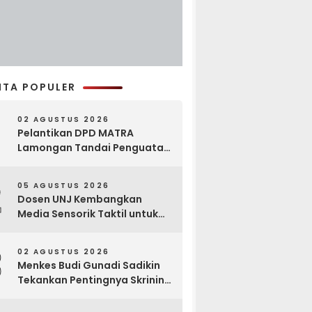
ITA POPULER
02 AGUSTUS 2026
Pelantikan DPD MATRA
Lamongan Tandai Penguatan
Gerakan Pelestarian Budaya
2
05 AGUSTUS 2026
Dosen UNJ Kembangkan
Media Sensorik Taktil untuk
Anak Berkebutuhan Khusus
3
02 AGUSTUS 2026
Menkes Budi Gunadi Sadikin
Tekankan Pentingnya Skrining
di Bogor Oncology Summit
2026