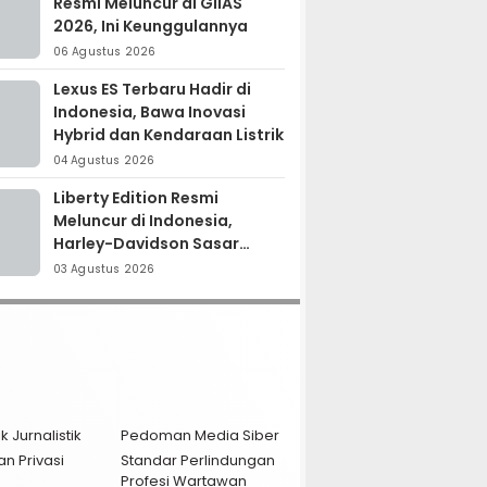
Resmi Meluncur di GIIAS
2026, Ini Keunggulannya
06 Agustus 2026
Lexus ES Terbaru Hadir di
Indonesia, Bawa Inovasi
Hybrid dan Kendaraan Listrik
04 Agustus 2026
Liberty Edition Resmi
Meluncur di Indonesia,
Harley-Davidson Sasar
Kolektor Motor Premium
03 Agustus 2026
k Jurnalistik
Pedoman Media Siber
an Privasi
Standar Perlindungan
Profesi Wartawan