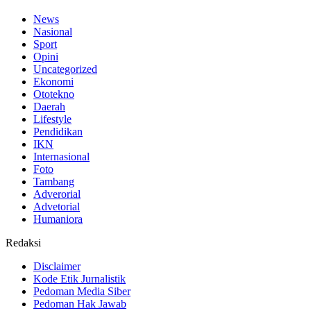
News
Nasional
Sport
Opini
Uncategorized
Ekonomi
Ototekno
Daerah
Lifestyle
Pendidikan
IKN
Internasional
Foto
Tambang
Adverorial
Advetorial
Humaniora
Redaksi
Disclaimer
Kode Etik Jurnalistik
Pedoman Media Siber
Pedoman Hak Jawab