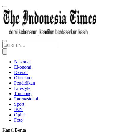
Nasional
Ekonomi
Daerah
Ototekno
Pendidikan
Lifestyle
Tambang
Internasional
Sport
IKN
Opini
Foto
Kanal Berita