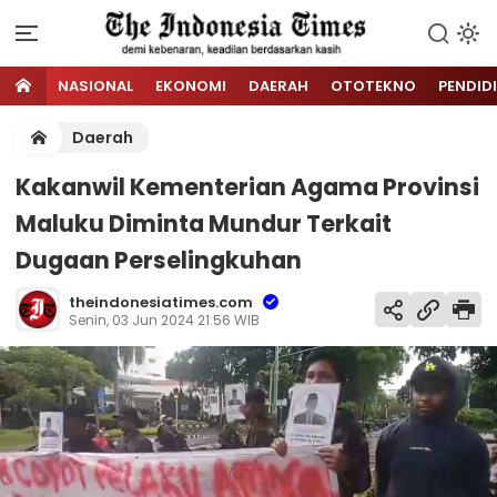
NASIONAL
EKONOMI
DAERAH
OTOTEKNO
PENDID
Daerah
Kakanwil Kementerian Agama Provinsi
Maluku Diminta Mundur Terkait
Dugaan Perselingkuhan
theindonesiatimes.com
Senin, 03 Jun 2024 21:56 WIB