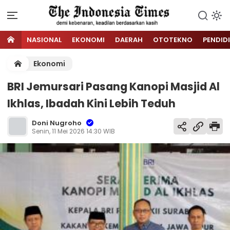
NASIONAL
EKONOMI
DAERAH
OTOTEKNO
PENDID
Ekonomi
BRI Jemursari Pasang Kanopi Masjid Al
Ikhlas, Ibadah Kini Lebih Teduh
Doni Nugroho
Senin, 11 Mei 2026 14:30 WIB