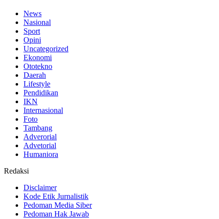
News
Nasional
Sport
Opini
Uncategorized
Ekonomi
Ototekno
Daerah
Lifestyle
Pendidikan
IKN
Internasional
Foto
Tambang
Adverorial
Advetorial
Humaniora
Redaksi
Disclaimer
Kode Etik Jurnalistik
Pedoman Media Siber
Pedoman Hak Jawab