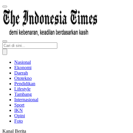
Nasional
Ekonomi
Daerah
Ototekno
Pendidikan
Lifestyle
Tambang
Internasional
Sport
IKN
Opini
Foto
Kanal Berita