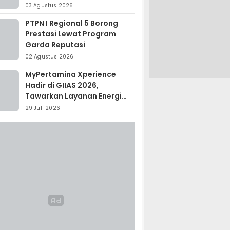
Madagaskar
03 Agustus 2026
PTPN I Regional 5 Borong
Prestasi Lewat Program
Garda Reputasi
02 Agustus 2026
MyPertamina Xperience
Hadir di GIIAS 2026,
Tawarkan Layanan Energi
Terintegrasi
29 Juli 2026