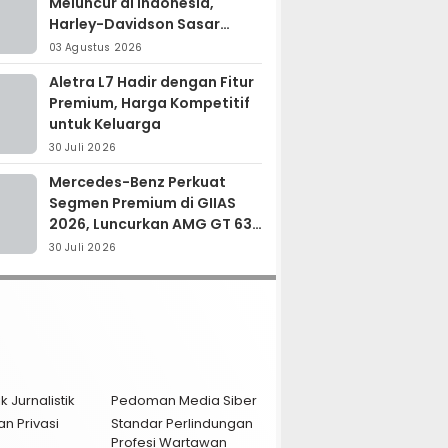
Meluncur di Indonesia,
Harley-Davidson Sasar
Kolektor Motor Premium
03 Agustus 2026
Aletra L7 Hadir dengan Fitur
Premium, Harga Kompetitif
untuk Keluarga
30 Juli 2026
Mercedes-Benz Perkuat
Segmen Premium di GIIAS
2026, Luncurkan AMG GT 63
PRO dan GLC 200
30 Juli 2026
k Jurnalistik
Pedoman Media Siber
an Privasi
Standar Perlindungan
Profesi Wartawan