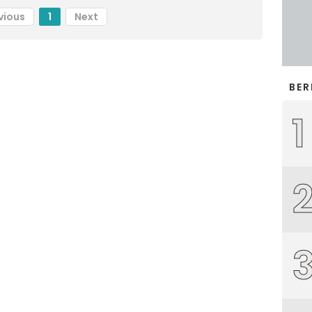
vious
1
Next
BER
1