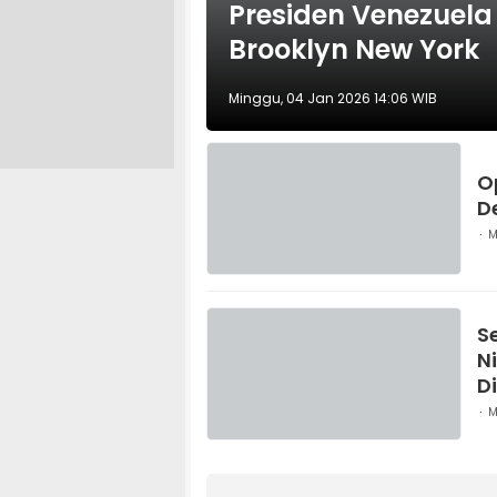
Presiden Venezuela
Brooklyn New York
Minggu, 04 Jan 2026 14:06 WIB
O
D
M
S
N
D
M