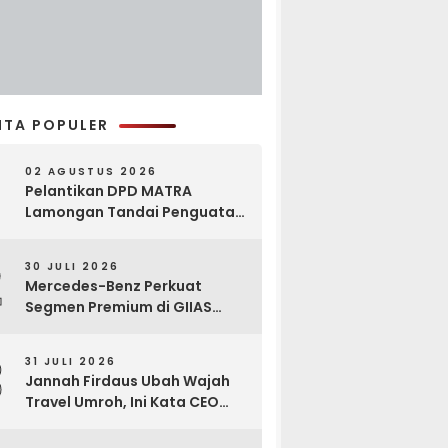
ITA POPULER
02 AGUSTUS 2026
Pelantikan DPD MATRA
Lamongan Tandai Penguatan
Gerakan Pelestarian Budaya
2
30 JULI 2026
Mercedes-Benz Perkuat
Segmen Premium di GIIAS
2026, Luncurkan AMG GT 63
PRO dan GLC 200
3
31 JULI 2026
Jannah Firdaus Ubah Wajah
Travel Umroh, Ini Kata CEO
Wael Ahmed