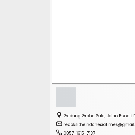
Gedung Graha Pulo, Jalan Buncit R
redaksitheindonesiatimes@gmai
0857-1915-7137