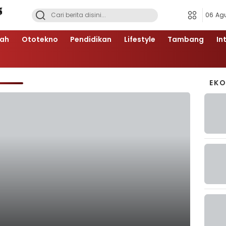
06 Ag
ah
Ototekno
Pendidikan
Lifestyle
Tambang
In
EK