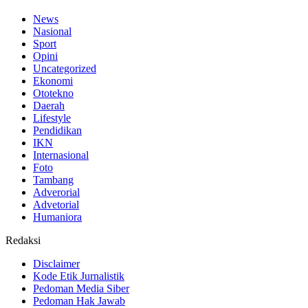
News
Nasional
Sport
Opini
Uncategorized
Ekonomi
Ototekno
Daerah
Lifestyle
Pendidikan
IKN
Internasional
Foto
Tambang
Adverorial
Advetorial
Humaniora
Redaksi
Disclaimer
Kode Etik Jurnalistik
Pedoman Media Siber
Pedoman Hak Jawab