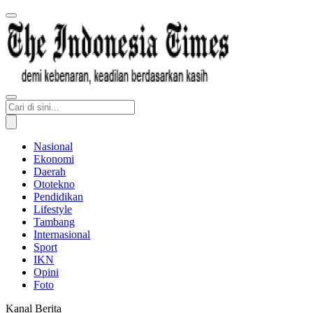
Nasional
Ekonomi
Daerah
Ototekno
Pendidikan
Lifestyle
Tambang
Internasional
Sport
IKN
Opini
Foto
Kanal Berita