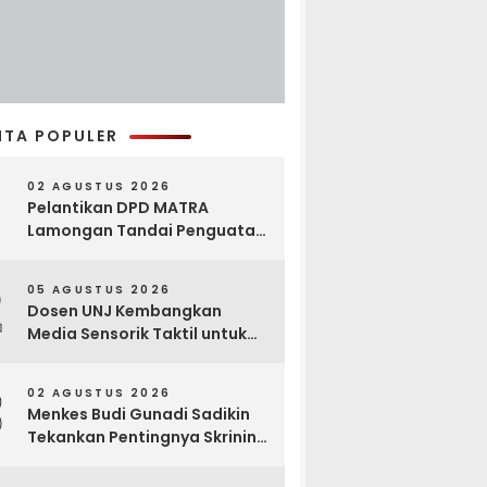
ITA POPULER
02 AGUSTUS 2026
Pelantikan DPD MATRA
Lamongan Tandai Penguatan
Gerakan Pelestarian Budaya
2
05 AGUSTUS 2026
Dosen UNJ Kembangkan
Media Sensorik Taktil untuk
Anak Berkebutuhan Khusus
3
02 AGUSTUS 2026
Menkes Budi Gunadi Sadikin
Tekankan Pentingnya Skrining
di Bogor Oncology Summit
2026