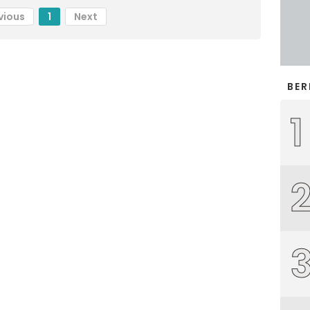
vious
1
Next
BER
1