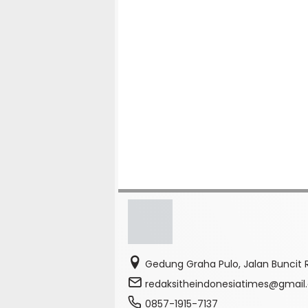
Gedung Graha Pulo, Jalan Buncit R
redaksitheindonesiatimes@gmai
0857-1915-7137