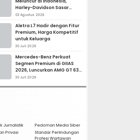
Meluncur di Indonesia,
Harley-Davidson Sasar
Kolektor Motor Premium
03 Agustus 2026
Aletra L7 Hadir dengan Fitur
Premium, Harga Kompetitif
untuk Keluarga
30 Juli 2026
Mercedes-Benz Perkuat
Segmen Premium di GIIAS
2026, Luncurkan AMG GT 63
PRO dan GLC 200
30 Juli 2026
k Jurnalistik
Pedoman Media Siber
an Privasi
Standar Perlindungan
Profesi Wartawan