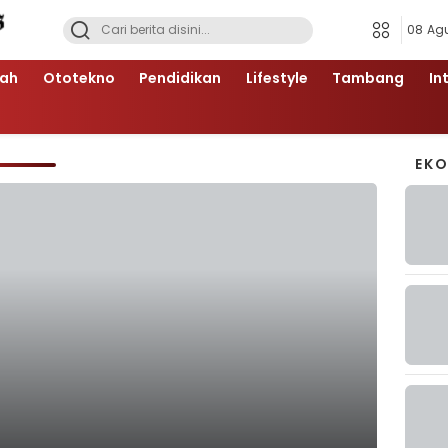
08 Ag
ah
Ototekno
Pendidikan
Lifestyle
Tambang
In
EK