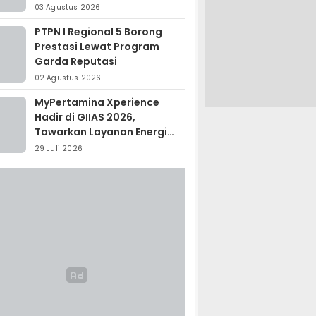
Madagaskar
03 Agustus 2026
PTPN I Regional 5 Borong
Prestasi Lewat Program
Garda Reputasi
02 Agustus 2026
MyPertamina Xperience
Hadir di GIIAS 2026,
Tawarkan Layanan Energi
Terintegrasi
29 Juli 2026