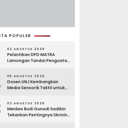
ITA POPULER
02 AGUSTUS 2026
Pelantikan DPD MATRA
Lamongan Tandai Penguatan
Gerakan Pelestarian Budaya
2
05 AGUSTUS 2026
Dosen UNJ Kembangkan
Media Sensorik Taktil untuk
Anak Berkebutuhan Khusus
3
02 AGUSTUS 2026
Menkes Budi Gunadi Sadikin
Tekankan Pentingnya Skrining
di Bogor Oncology Summit
2026