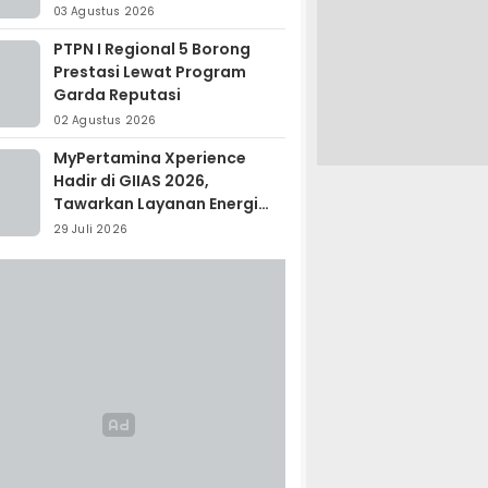
Madagaskar
03 Agustus 2026
PTPN I Regional 5 Borong
Prestasi Lewat Program
Garda Reputasi
02 Agustus 2026
MyPertamina Xperience
Hadir di GIIAS 2026,
Tawarkan Layanan Energi
Terintegrasi
29 Juli 2026