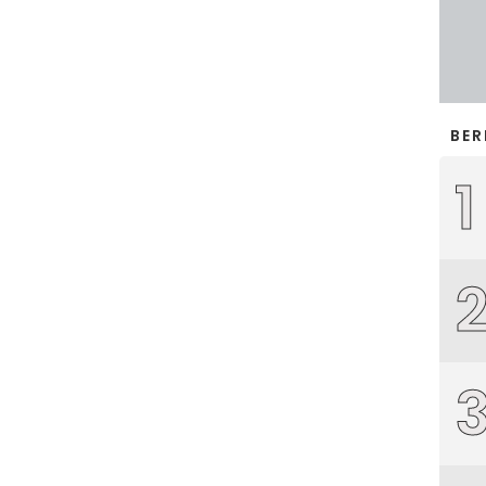
BER
1