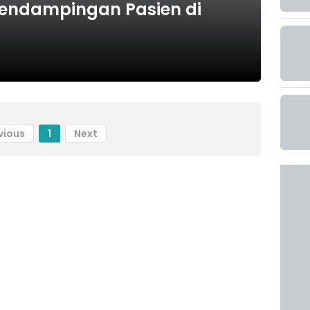
Pendampingan Pasien di
vious
1
Next