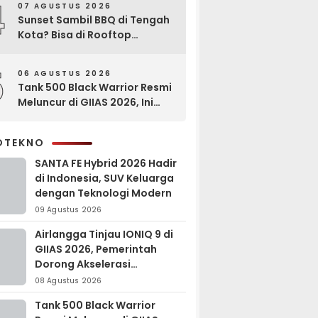
4
07 AGUSTUS 2026
Sunset Sambil BBQ di Tengah
Kota? Bisa di Rooftop
EXCOTEL Surabaya
5
06 AGUSTUS 2026
Tank 500 Black Warrior Resmi
Meluncur di GIIAS 2026, Ini
Keunggulannya
OTEKNO
SANTA FE Hybrid 2026 Hadir
di Indonesia, SUV Keluarga
dengan Teknologi Modern
09 Agustus 2026
Airlangga Tinjau IONIQ 9 di
GIIAS 2026, Pemerintah
Dorong Akselerasi
Kendaraan Listrik
08 Agustus 2026
Tank 500 Black Warrior