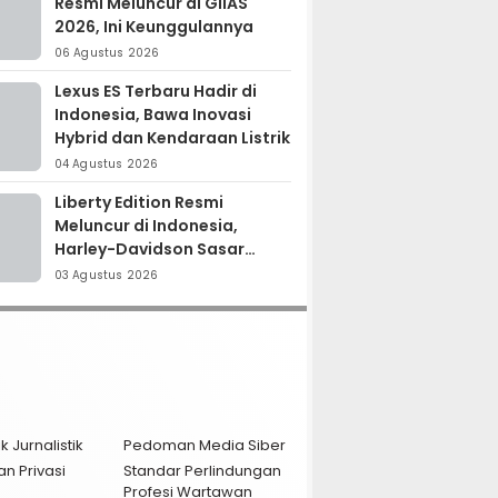
Resmi Meluncur di GIIAS
2026, Ini Keunggulannya
06 Agustus 2026
Lexus ES Terbaru Hadir di
Indonesia, Bawa Inovasi
Hybrid dan Kendaraan Listrik
04 Agustus 2026
Liberty Edition Resmi
Meluncur di Indonesia,
Harley-Davidson Sasar
Kolektor Motor Premium
03 Agustus 2026
k Jurnalistik
Pedoman Media Siber
an Privasi
Standar Perlindungan
Profesi Wartawan