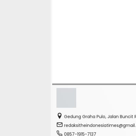
Gedung Graha Pulo, Jalan Buncit R
redaksitheindonesiatimes@gmai
0857-1915-7137