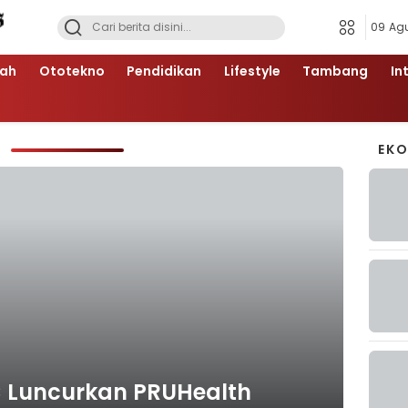
09 Ag
ah
Ototekno
Pendidikan
Lifestyle
Tambang
In
A
EK
C Luncurkan PRUHealth