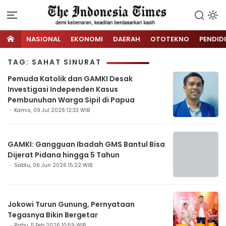
NASIONAL
EKONOMI
DAERAH
OTOTEKNO
PENDID
TAG: SAHAT SINURAT
Pemuda Katolik dan GAMKI Desak
Investigasi Independen Kasus
Pembunuhan Warga Sipil di Papua
Kamis, 09 Jul 2026 12:33 WIB
GAMKI: Gangguan Ibadah GMS Bantul Bisa
Dijerat Pidana hingga 5 Tahun
Sabtu, 06 Jun 2026 15:22 WIB
Jokowi Turun Gunung, Pernyataan
Tegasnya Bikin Bergetar
Rabu, 11 Feb 2026 10:59 WIB