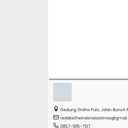
Gedung Graha Pulo, Jalan Buncit R
redaksitheindonesiatimes@gmai
0857-1915-7137