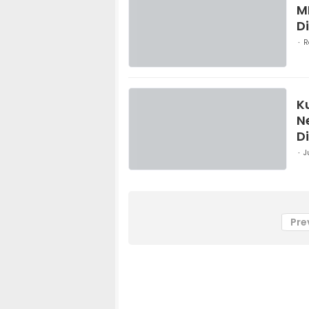
M
D
R
K
N
Di
J
Pre