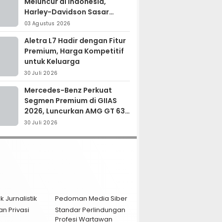
Meluncur di Indonesia,
Harley-Davidson Sasar
Kolektor Motor Premium
03 Agustus 2026
Aletra L7 Hadir dengan Fitur
Premium, Harga Kompetitif
untuk Keluarga
30 Juli 2026
Mercedes-Benz Perkuat
Segmen Premium di GIIAS
2026, Luncurkan AMG GT 63
PRO dan GLC 200
30 Juli 2026
k Jurnalistik
Pedoman Media Siber
an Privasi
Standar Perlindungan
Profesi Wartawan