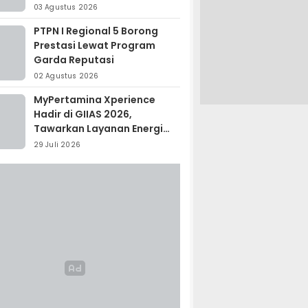
Madagaskar
03 Agustus 2026
PTPN I Regional 5 Borong
Prestasi Lewat Program
Garda Reputasi
02 Agustus 2026
MyPertamina Xperience
Hadir di GIIAS 2026,
Tawarkan Layanan Energi
Terintegrasi
29 Juli 2026