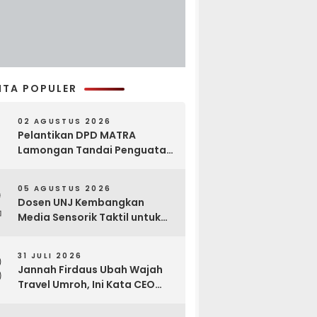
ITA POPULER
02 AGUSTUS 2026
Pelantikan DPD MATRA
Lamongan Tandai Penguatan
Gerakan Pelestarian Budaya
2
05 AGUSTUS 2026
Dosen UNJ Kembangkan
Media Sensorik Taktil untuk
Anak Berkebutuhan Khusus
3
31 JULI 2026
Jannah Firdaus Ubah Wajah
Travel Umroh, Ini Kata CEO
Wael Ahmed