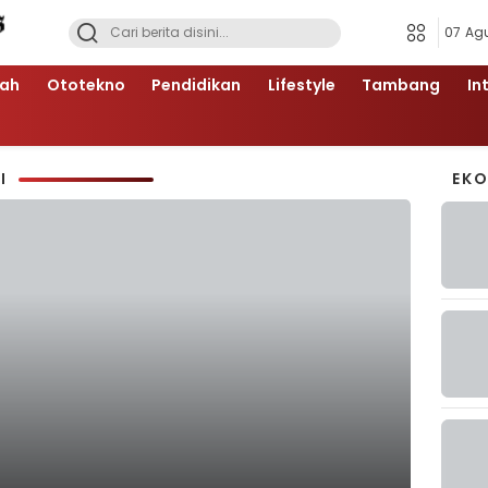
07 Ag
ah
Ototekno
Pendidikan
Lifestyle
Tambang
In
I
EK