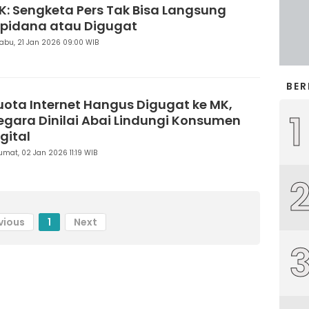
K: Sengketa Pers Tak Bisa Langsung
ipidana atau Digugat
abu, 21 Jan 2026 09:00 WIB
BER
uota Internet Hangus Digugat ke MK,
1
egara Dinilai Abai Lindungi Konsumen
gital
umat, 02 Jan 2026 11:19 WIB
vious
1
Next