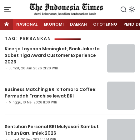
NASIONAL
EKONOMI
DAERAH
OTOTEKNO
PENDID
TAG: PERBANKAN
Kinerja Layanan Meningkat, Bank Jakarta
Sabet Tiga Award Customer Experience
2026
Jumat, 26 Jun 2026 21:20 WIB
Business Matching BRI x Tomoro Coffee:
Permudah Franchise lewat BRI
Minggu, 10 Mei 2026 11:00 WIB
Sentuhan Personal BRI Mulyosari Sambut
Tahun Baru Imlek 2026
Jumat, 20 Feb 2026 15:14 WIB