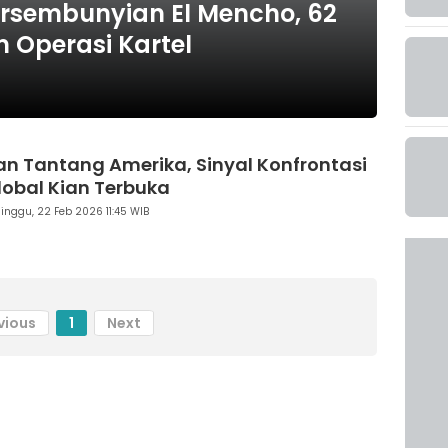
Persembunyian El Mencho, 62
 Operasi Kartel
ran Tantang Amerika, Sinyal Konfrontasi
lobal Kian Terbuka
inggu, 22 Feb 2026 11:45 WIB
vious
1
Next