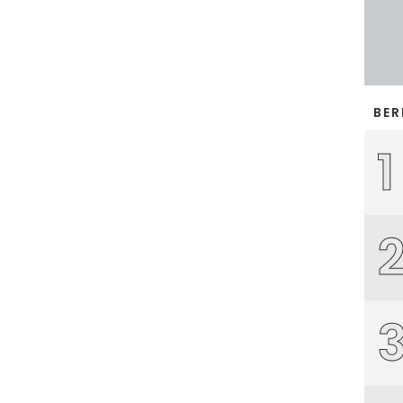
BER
1