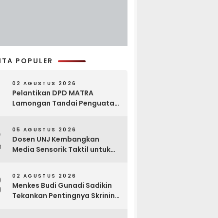
ITA POPULER
02 AGUSTUS 2026
Pelantikan DPD MATRA
Lamongan Tandai Penguatan
Gerakan Pelestarian Budaya
2
05 AGUSTUS 2026
Dosen UNJ Kembangkan
Media Sensorik Taktil untuk
Anak Berkebutuhan Khusus
3
02 AGUSTUS 2026
Menkes Budi Gunadi Sadikin
Tekankan Pentingnya Skrining
di Bogor Oncology Summit
2026