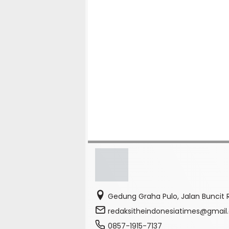
Gedung Graha Pulo, Jalan Buncit R
redaksitheindonesiatimes@gmai
0857-1915-7137