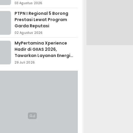
Madagaskar
03 Agustus 2026
PTPN I Regional 5 Borong
Prestasi Lewat Program
Garda Reputasi
02 Agustus 2026
MyPertamina Xperience
Hadir di GIIAS 2026,
Tawarkan Layanan Energi
Terintegrasi
29 Juli 2026