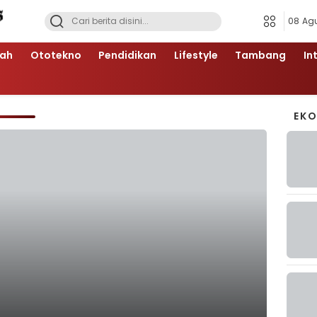
08 Ag
ah
Ototekno
Pendidikan
Lifestyle
Tambang
In
EK