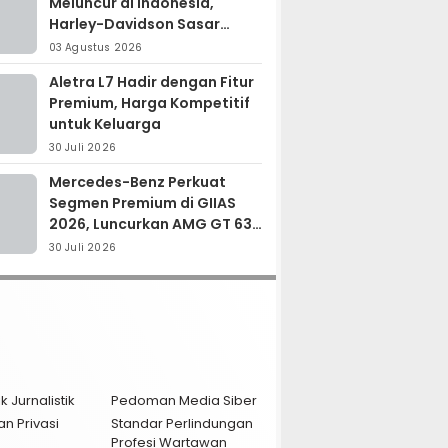
Meluncur di Indonesia,
Harley-Davidson Sasar
Kolektor Motor Premium
03 Agustus 2026
Aletra L7 Hadir dengan Fitur
Premium, Harga Kompetitif
untuk Keluarga
30 Juli 2026
Mercedes-Benz Perkuat
Segmen Premium di GIIAS
2026, Luncurkan AMG GT 63
PRO dan GLC 200
30 Juli 2026
k Jurnalistik
Pedoman Media Siber
an Privasi
Standar Perlindungan
Profesi Wartawan