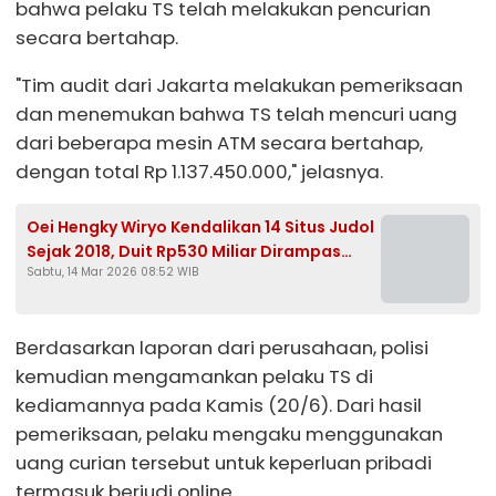
bahwa pelaku TS telah melakukan pencurian
secara bertahap.
"Tim audit dari Jakarta melakukan pemeriksaan
dan menemukan bahwa TS telah mencuri uang
dari beberapa mesin ATM secara bertahap,
dengan total Rp 1.137.450.000," jelasnya.
Oei Hengky Wiryo Kendalikan 14 Situs Judol
Sejak 2018, Duit Rp530 Miliar Dirampas
Sabtu, 14 Mar 2026 08:52 WIB
Negara
Berdasarkan laporan dari perusahaan, polisi
kemudian mengamankan pelaku TS di
kediamannya pada Kamis (20/6). Dari hasil
pemeriksaan, pelaku mengaku menggunakan
uang curian tersebut untuk keperluan pribadi
termasuk berjudi online.