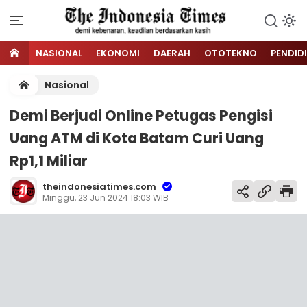
NASIONAL
EKONOMI
DAERAH
OTOTEKNO
PENDID
Nasional
Demi Berjudi Online Petugas Pengisi
Uang ATM di Kota Batam Curi Uang
Rp1,1 Miliar
theindonesiatimes.com
Minggu, 23 Jun 2024 18:03 WIB