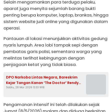
Selain mengamankan para terduga pelaku,
aparat juga menyita sejumlah barang bukti
penting berupa komputer, laptop, brankas, hingga
sistem website judi online yang digunakan dalam
operasi.
Pantauan di lokasi menunjukkan aktivitas gedung
nyaris lumpuh. Area lobi tampak sepi dengan
pembatas garis polisi, sementara warga yang
melintas terlihat kebingungan dengan
penjagaan ketat yang tidak biasa.
DPO Narkoba Lintas Negara, Bareskrim
Kejar Tangan Kanan ‘The Doctor’ Rendy
Sabtu, 28 Mar 2026 13:33 WIB
Hermawan hingga Malaysia
Pengamanan intensif ini telah dilakukan sejak
Jumat (8/5/2026) malam dan diduga berkaitan