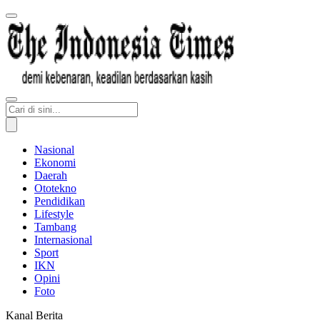
Nasional
Ekonomi
Daerah
Ototekno
Pendidikan
Lifestyle
Tambang
Internasional
Sport
IKN
Opini
Foto
Kanal Berita