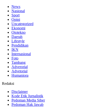
News
Nasional
Sport
Opini
Uncategorized
Ekonomi
Ototekno
Daerah
Lifestyle
Pendidikan
IKN
Internasional
Foto
Tambang
Adverorial
Advetorial
Humaniora
Redaksi
Disclaimer
Kode Etik Jurnalistik
Pedoman Media Siber
Pedoman Hak Jawab