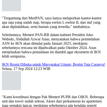
"Tergantung dari MenPAN, saya hanya melaporkan kantor-kantor
apa saja yang sudah siap, berapa eselon I, eselon II, dan staf yang
akan dipindahkan, serta hunian yang tersedia," tambahnya.
Sebelumnya, Menteri PAN-RB dalam kabinet Presiden Joko
Widodo, Abdullah Azwar Anas, menyatakan bahwa pemindahan
ASN ke IKN akan dimulai pada Januari 2025, meskipun
sebelumnya rencana ini dijadwalkan pada Oktober 2024. Anas
menjelaskan bahwa penundaan ini diambil agar ekosistem di IKN
lebih sempurna.
IKN Resmi Dibuka untuk Masyarakat Umum, Begini Tata Caranya!
Selasa, 17 Sep 2024 12:23 WIB
"Kami koordinasi dengan Pak Menteri PUPR dan OIKN. Beberapa
unit dan tower sudah selesai. Akses dari perkantoran ke apartemen
juga semakin lancar, meskipun sebelumnya ada kendala seperti