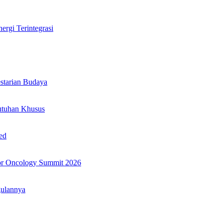
rgi Terintegrasi
tarian Budaya
utuhan Khusus
ed
or Oncology Summit 2026
gulannya