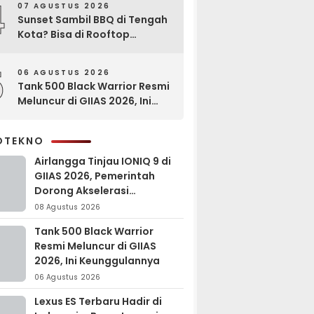
4
07 AGUSTUS 2026
Sunset Sambil BBQ di Tengah
Kota? Bisa di Rooftop
EXCOTEL Surabaya
5
06 AGUSTUS 2026
Tank 500 Black Warrior Resmi
Meluncur di GIIAS 2026, Ini
Keunggulannya
OTEKNO
Airlangga Tinjau IONIQ 9 di
GIIAS 2026, Pemerintah
Dorong Akselerasi
Kendaraan Listrik
08 Agustus 2026
Tank 500 Black Warrior
Resmi Meluncur di GIIAS
2026, Ini Keunggulannya
06 Agustus 2026
Lexus ES Terbaru Hadir di