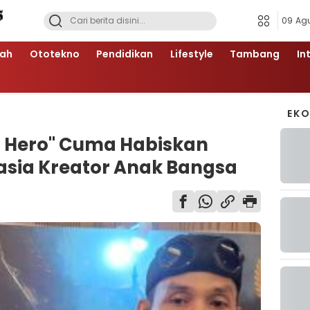
09 Ag
ah
Ototekno
Pendidikan
Lifestyle
Tambang
In
EK
o Hero" Cuma Habiskan
hasia Kreator Anak Bangsa