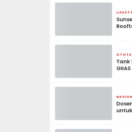
LIFEST
Sunse
Rooft
OTOTE
Tank 
GIIAS
NASIO
Dosen
untuk