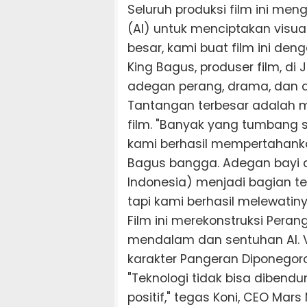
Seluruh produksi film ini me
(AI) untuk menciptakan visual
besar, kami buat film ini den
King Bagus, produser film, di
adegan perang, drama, dan det
Tantangan terbesar adalah m
film. "Banyak yang tumbang s
kami berhasil mempertahankan
Bagus bangga. Adegan bayi d
Indonesia) menjadi bagian ters
tapi kami berhasil melewatin
Film ini merekonstruksi Peran
mendalam dan sentuhan AI. V
karakter Pangeran Diponegor
"Teknologi tidak bisa dibendu
positif," tegas Koni, CEO Mar