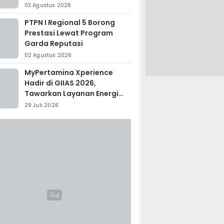
Madagaskar
03 Agustus 2026
PTPN I Regional 5 Borong
Prestasi Lewat Program
Garda Reputasi
02 Agustus 2026
MyPertamina Xperience
Hadir di GIIAS 2026,
Tawarkan Layanan Energi
Terintegrasi
29 Juli 2026