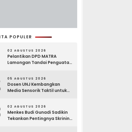
ITA POPULER
02 AGUSTUS 2026
Pelantikan DPD MATRA
Lamongan Tandai Penguatan
Gerakan Pelestarian Budaya
2
05 AGUSTUS 2026
Dosen UNJ Kembangkan
Media Sensorik Taktil untuk
Anak Berkebutuhan Khusus
3
02 AGUSTUS 2026
Menkes Budi Gunadi Sadikin
Tekankan Pentingnya Skrining
di Bogor Oncology Summit
2026