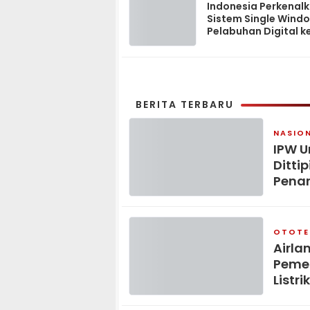
Indonesia Perkenal
Sistem Single Wind
Pelabuhan Digital k
Madagaskar
BERITA TERBARU
NASIO
IPW U
Ditti
Pena
OTOTE
Airla
Pemer
Listrik