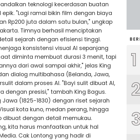
ngandalkan teknologi kecerdasan buatan
 epik. "Lagi ramai bikin film dengan biaya
gan Rp200 juta dalam satu bulan," ungkap
 Jakarta. Timnya berhasil menciptakan
ail sejarah dengan efisiensi tinggi.
BER
enjaga konsistensi visual AI sepanjang
1
aat diminta membuat durasi 3 menit, tapi
nya dari awal sampai akhir," jelas King
an dialog multibahasa (Belanda, Jawa,
ulit dalam proses AI. "Bayi sulit dibuat AI,
ya dengan presisi," tambah King Bagus.
g Jawa (1825-1830) dengan riset sejarah
isual kota kuno, medan perang, hingga
o dibuat dengan detail memukau.
ng, kita harus manfaatkan untuk hal
s Media. Cak Lontong yang hadir di