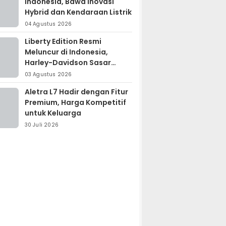
Indonesia, Bawa Inovasi
Hybrid dan Kendaraan Listrik
04 Agustus 2026
Liberty Edition Resmi
Meluncur di Indonesia,
Harley-Davidson Sasar
Kolektor Motor Premium
03 Agustus 2026
Aletra L7 Hadir dengan Fitur
Premium, Harga Kompetitif
untuk Keluarga
30 Juli 2026