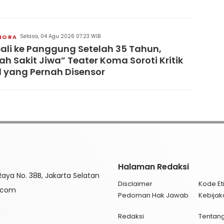
Selasa, 04 Agu 2026 07:23 WIB
IORA
li ke Panggung Setelah 35 Tahun,
h Sakit Jiwa” Teater Koma Soroti Kritik
l yang Pernah Disensor
Halaman Redaksi
aya No. 38B, Jakarta Selatan
Disclaimer
Kode Eti
l.com
Pedoman Hak Jawab
Kebijak
Redaksi
Tentan