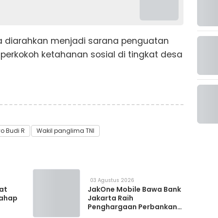
a diarahkan menjadi sarana penguatan
perkokoh ketahanan sosial di tingkat desa
o Budi R
Wakil panglima TNI
03 Agustus 2026
 at
JakOne Mobile Bawa Bank
Tahap
Jakarta Raih
Penghargaan Perbankan
Digital 2026