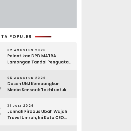
ITA POPULER
02 AGUSTUS 2026
Pelantikan DPD MATRA
Lamongan Tandai Penguatan
Gerakan Pelestarian Budaya
2
05 AGUSTUS 2026
Dosen UNJ Kembangkan
Media Sensorik Taktil untuk
Anak Berkebutuhan Khusus
3
31 JULI 2026
Jannah Firdaus Ubah Wajah
Travel Umroh, Ini Kata CEO
Wael Ahmed