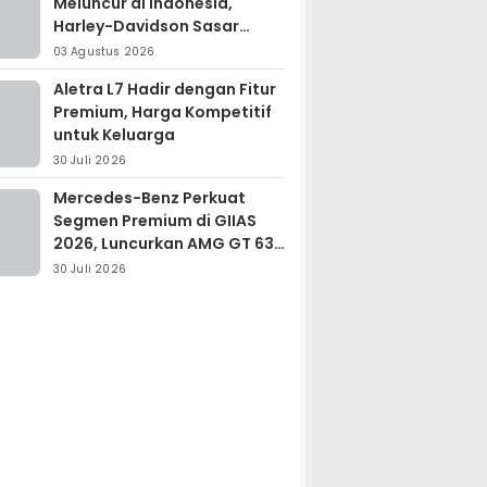
Meluncur di Indonesia,
Harley-Davidson Sasar
Kolektor Motor Premium
03 Agustus 2026
Aletra L7 Hadir dengan Fitur
Premium, Harga Kompetitif
untuk Keluarga
30 Juli 2026
Mercedes-Benz Perkuat
Segmen Premium di GIIAS
2026, Luncurkan AMG GT 63
PRO dan GLC 200
30 Juli 2026