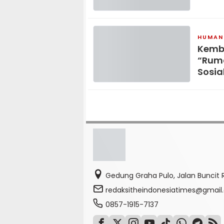
HUMAN
Kemba
“Ruma
Sosia
Gedung Graha Pulo, Jalan Buncit R
redaksitheindonesiatimes@gmai
0857-1915-7137