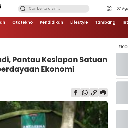
07 Ag
ah
Ototekno
Pendidikan
Lifestyle
Tambang
In
EK
di, Pantau Kesiapan Satuan
mberdayaan Ekonomi