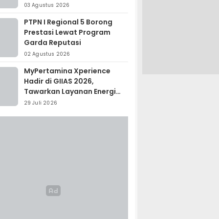
Madagaskar
03 Agustus 2026
PTPN I Regional 5 Borong
Prestasi Lewat Program
Garda Reputasi
02 Agustus 2026
MyPertamina Xperience
Hadir di GIIAS 2026,
Tawarkan Layanan Energi
Terintegrasi
29 Juli 2026