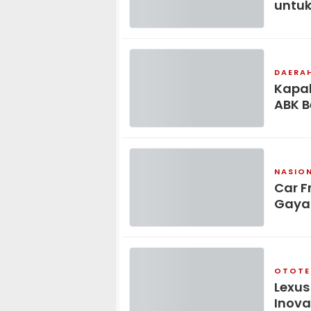
untuk
DAERA
Kapal
ABK B
NASIO
Car F
Gaya
OTOTE
Lexus
Inova