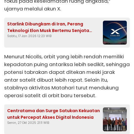
fokus pada keselamatan ruang angkasa,”
ujarnya melalui akun X.
Starlink Dibungkam di Iran, Perang
Teknologi Elon Musk Bertemu Senjata
Sabtu, 17 Jan 2026 12:23 WIB
Elektronik Rusia
Menurut Nicolls, orbit yang lebih rendah memiliki
kepadatan puing antariksa lebih sedikit, sehingga
potensi tabrakan dapat ditekan meski jarak
antar satelit dibuat lebih rapat. Selain itu,
stabilnya aktivitas Matahari turut mendukung
operasi satelit di orbit baru tersebut.
Centratama dan Surge Satukan Kekuatan
untuk Percepat Akses Digital Indonesia
Senin, 27 Okt 2025 21:11 WIB