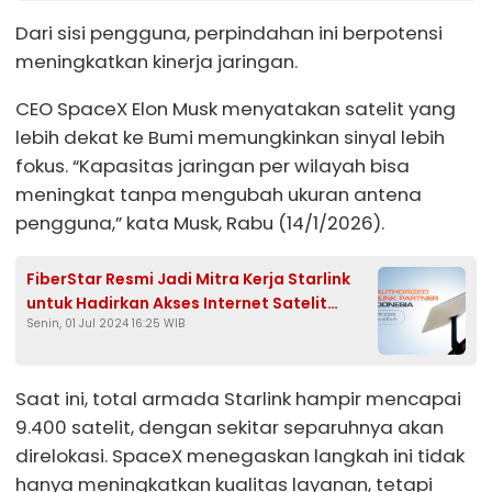
Dari sisi pengguna, perpindahan ini berpotensi
meningkatkan kinerja jaringan.
CEO SpaceX Elon Musk menyatakan satelit yang
lebih dekat ke Bumi memungkinkan sinyal lebih
fokus. “Kapasitas jaringan per wilayah bisa
meningkat tanpa mengubah ukuran antena
pengguna,” kata Musk, Rabu (14/1/2026).
FiberStar Resmi Jadi Mitra Kerja Starlink
untuk Hadirkan Akses Internet Satelit
Senin, 01 Jul 2024 16:25 WIB
Hingga ke Pelosok Indonesia
Saat ini, total armada Starlink hampir mencapai
9.400 satelit, dengan sekitar separuhnya akan
direlokasi. SpaceX menegaskan langkah ini tidak
hanya meningkatkan kualitas layanan, tetapi