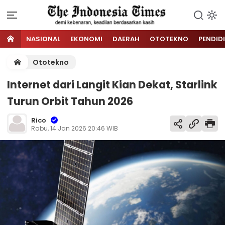
NASIONAL
EKONOMI
DAERAH
OTOTEKNO
PENDID
Ototekno
Internet dari Langit Kian Dekat, Starlink
Turun Orbit Tahun 2026
Rico
Rabu, 14 Jan 2026 20:46 WIB