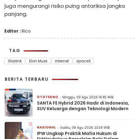
juga mengurangi risiko puing antariksa jangka
panjang.
Editor :
Rico
TAG
Starlink
Elon Musk
internet
spaceX
BERITA TERBARU
OTOTEKNO
Minggu, 09 Agu 2026 18:45 WIB
SANTA FE Hybrid 2026 Hadir di Indonesia,
SUV Keluarga dengan Teknologi Modern
NASIONAL
Sabtu, 08 Agu 2026 23:39 WIB
IPW Ungkap Praktik Mafia Hukum di
Dittipideksus Bareskrim Polri Dalam