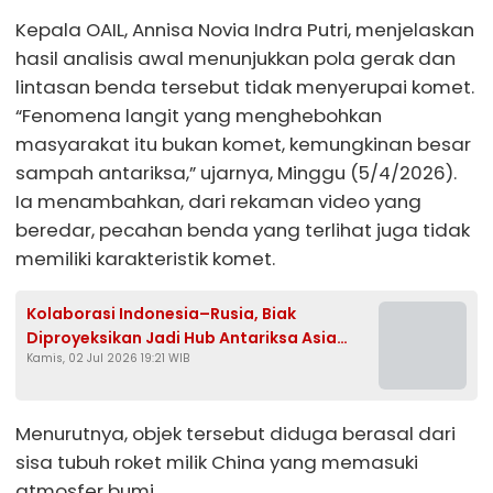
Kepala OAIL, Annisa Novia Indra Putri, menjelaskan
hasil analisis awal menunjukkan pola gerak dan
lintasan benda tersebut tidak menyerupai komet.
“Fenomena langit yang menghebohkan
masyarakat itu bukan komet, kemungkinan besar
sampah antariksa,” ujarnya, Minggu (5/4/2026).
Ia menambahkan, dari rekaman video yang
beredar, pecahan benda yang terlihat juga tidak
memiliki karakteristik komet.
Kolaborasi Indonesia–Rusia, Biak
Diproyeksikan Jadi Hub Antariksa Asia
Kamis, 02 Jul 2026 19:21 WIB
Tenggara
Menurutnya, objek tersebut diduga berasal dari
sisa tubuh roket milik China yang memasuki
atmosfer bumi.