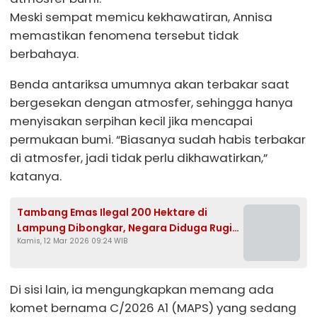
Meski sempat memicu kekhawatiran, Annisa
memastikan fenomena tersebut tidak
berbahaya.
Benda antariksa umumnya akan terbakar saat
bergesekan dengan atmosfer, sehingga hanya
menyisakan serpihan kecil jika mencapai
permukaan bumi. “Biasanya sudah habis terbakar
di atmosfer, jadi tidak perlu dikhawatirkan,”
katanya.
Tambang Emas Ilegal 200 Hektare di
Lampung Dibongkar, Negara Diduga Rugi
Kamis, 12 Mar 2026 09:24 WIB
Rp1,3 Triliun
Di sisi lain, ia mengungkapkan memang ada
komet bernama C/2026 A1 (MAPS) yang sedang