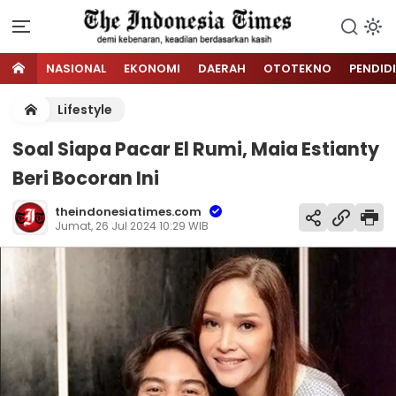
NASIONAL
EKONOMI
DAERAH
OTOTEKNO
PENDID
Lifestyle
Soal Siapa Pacar El Rumi, Maia Estianty
Beri Bocoran Ini
theindonesiatimes.com
Jumat, 26 Jul 2024 10:29 WIB