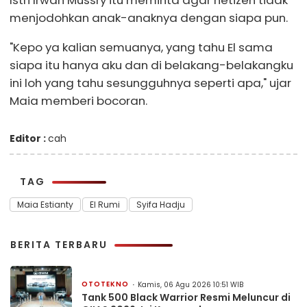
Istri Irwan Mussry itu meminta agar netizen tidak
menjodohkan anak-anaknya dengan siapa pun.
"Kepo ya kalian semuanya, yang tahu El sama
siapa itu hanya aku dan di belakang-belakangku
ini loh yang tahu sesungguhnya seperti apa," ujar
Maia memberi bocoran.
Editor :
cah
TAG
Maia Estianty
El Rumi
Syifa Hadju
BERITA TERBARU
OTOTEKNO
Kamis, 06 Agu 2026 10:51 WIB
Tank 500 Black Warrior Resmi Meluncur di