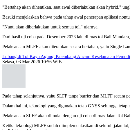
"Bertahap akan dihentikan, saat awal diberlakukan akan hybrid,"
Basuki menjelaskan bahwa pada tahap awal penerapan aplikasi nontuna
"Nanti akan diberlakukan untuk semua tol," ujarnya.
Dari hasil uji coba pada Desember 2023 lalu di ruas tol Bali Mandara,
Pelaksanaan MLFF akan diterapkan secara bertahap, yaitu Single Lan
Lubang di Tol Kayu Agung–Palembang Ancam Keselamatan Pemud
Selasa, 03 Mar 2026 10:56 WIB
Pada tahap selanjutnya, yaitu SLFF tanpa barrier dan MLFF secara p
Dalam hal ini, teknologi yang digunakan tetap GNSS sehingga tetap
Pelaksanaan SLFF akan dimulai dengan uji coba di ruas Jalan Tol Bali 
Ketika teknologi MLFF sudah diimplementasikan di seluruh jalan to