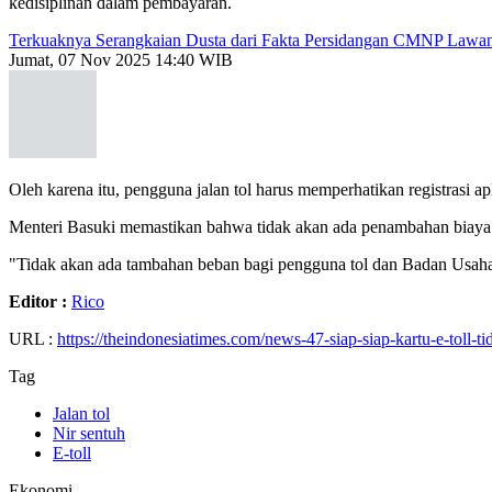
kedisiplinan dalam pembayaran.
Terkuaknya Serangkaian Dusta dari Fakta Persidangan CMNP Law
Jumat, 07 Nov 2025 14:40 WIB
Oleh karena itu, pengguna jalan tol harus memperhatikan registrasi 
Menteri Basuki memastikan bahwa tidak akan ada penambahan biaya at
"Tidak akan ada tambahan beban bagi pengguna tol dan Badan Usaha 
Editor :
Rico
URL :
https://theindonesiatimes.com/news-47-siap-siap-kartu-e-toll-
Tag
Jalan tol
Nir sentuh
E-toll
Ekonomi