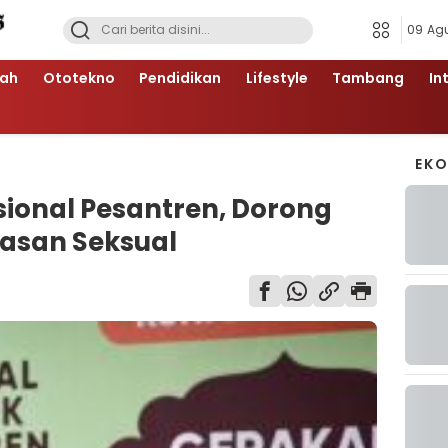
09 Ag
ah
Ototekno
Pendidikan
Lifestyle
Tambang
In
EK
ional Pesantren, Dorong
rasan Seksual