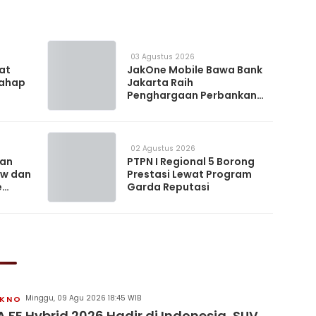
03 Agustus 2026
 at
JakOne Mobile Bawa Bank
Tahap
Jakarta Raih
Penghargaan Perbankan
Digital 2026
02 Agustus 2026
kan
PTPN I Regional 5 Borong
ow dan
Prestasi Lewat Program
e
Garda Reputasi
Minggu, 09 Agu 2026 18:45 WIB
KNO
 FE Hybrid 2026 Hadir di Indonesia, SUV