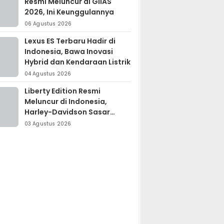
Resmi Meluncur di GIIAS
2026, Ini Keunggulannya
06 Agustus 2026
Lexus ES Terbaru Hadir di
Indonesia, Bawa Inovasi
Hybrid dan Kendaraan Listrik
04 Agustus 2026
Liberty Edition Resmi
Meluncur di Indonesia,
Harley-Davidson Sasar
Kolektor Motor Premium
03 Agustus 2026