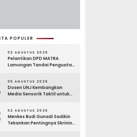
ITA POPULER
02 AGUSTUS 2026
Pelantikan DPD MATRA
Lamongan Tandai Penguatan
Gerakan Pelestarian Budaya
2
05 AGUSTUS 2026
Dosen UNJ Kembangkan
Media Sensorik Taktil untuk
Anak Berkebutuhan Khusus
3
02 AGUSTUS 2026
Menkes Budi Gunadi Sadikin
Tekankan Pentingnya Skrining
di Bogor Oncology Summit
2026