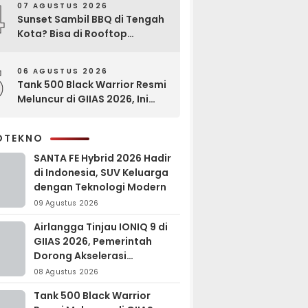
4
07 AGUSTUS 2026
Sunset Sambil BBQ di Tengah
Kota? Bisa di Rooftop
EXCOTEL Surabaya
5
06 AGUSTUS 2026
Tank 500 Black Warrior Resmi
Meluncur di GIIAS 2026, Ini
Keunggulannya
OTEKNO
SANTA FE Hybrid 2026 Hadir
di Indonesia, SUV Keluarga
dengan Teknologi Modern
09 Agustus 2026
Airlangga Tinjau IONIQ 9 di
GIIAS 2026, Pemerintah
Dorong Akselerasi
Kendaraan Listrik
08 Agustus 2026
Tank 500 Black Warrior