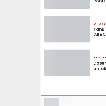
Rooft
OTOTE
Tank 
GIIAS
NASIO
Dosen
untuk