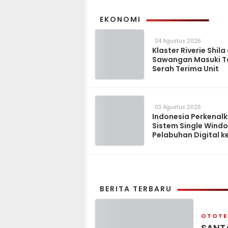
EKONOMI
04 Agustus 2026
Klaster Riverie Shila
Sawangan Masuki 
Serah Terima Unit
03 Agustus 2026
Indonesia Perkenal
Sistem Single Wind
Pelabuhan Digital k
Madagaskar
BERITA TERBARU
OTOTE
SANTA