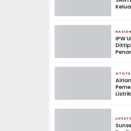
Kelua
NASIO
IPW U
Ditti
Pena
OTOTE
Airla
Pemer
Listrik
LIFEST
Sunse