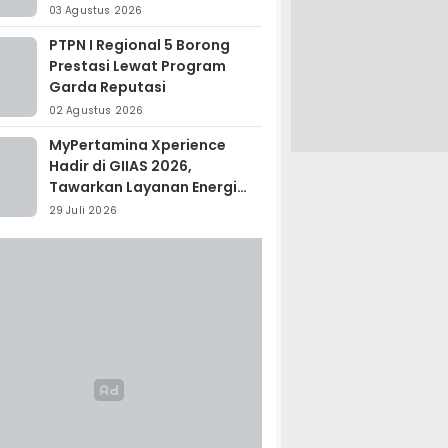
Madagaskar
03 Agustus 2026
PTPN I Regional 5 Borong
Prestasi Lewat Program
Garda Reputasi
02 Agustus 2026
MyPertamina Xperience
Hadir di GIIAS 2026,
Tawarkan Layanan Energi
Terintegrasi
29 Juli 2026