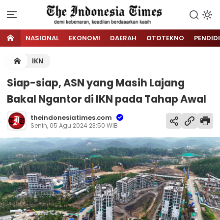
NASIONAL
EKONOMI
DAERAH
OTOTEKNO
PENDID
IKN
Siap-siap, ASN yang Masih Lajang
Bakal Ngantor di IKN pada Tahap Awal
theindonesiatimes.com
Senin, 05 Agu 2024 23:50 WIB