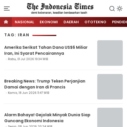
NASIONAL
EKONOMI
DAERAH
OTOTEKNO
PENDID
TAG: IRAN
Amerika Serikat Tahan Dana US$6 Miliar
Iran, Ini Syarat Pencairannya
Rabu, 01 Jul 2026 19:34 WIB
Breaking News: Trump Teken Perjanjian
Damai dengan Iran di Prancis
Kamis, 18 Jun 2026 11:47 WIB
Alarm Bahaya! Gejolak Minyak Dunia Siap
Guncang Ekonomi Indonesia
Senin, 08 Jun 2026 20:24 WIB